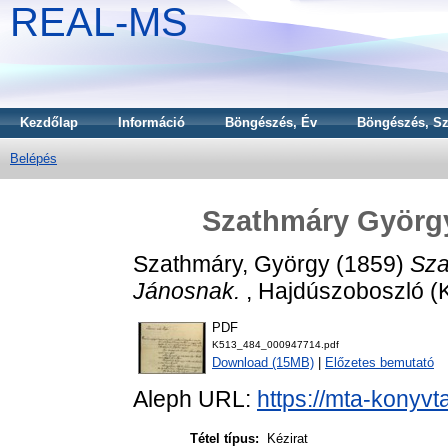
REAL-MS
Kezdőlap
Információ
Böngészés, Év
Böngészés, Sz
Belépés
Szathmáry György
Szathmáry, György
(1859)
Sza
Jánosnak.
, Hajdúszoboszló (K
PDF
K513_484_000947714.pdf
Download (15MB)
|
Előzetes bemutató
Aleph URL:
https://mta-konyvt
Tétel típus:
Kézirat