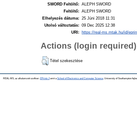
SWORD Feltöltő:
ALEPH SWORD
Feltöltő:
ALEPH SWORD
Elhelyezés dátuma:
25 Júni 2018 11:31
Utolsó változtatás:
09 Dec 2025 12:38
URI:
https://real-ms.mtak.hu/id/epri
Actions (login required)
Tétel szekesztése
REAL-MS, az alkalamzott szoftver:
EPrints 3
amit a
School of Electronics and Computer Science
, University of Southampton fejle