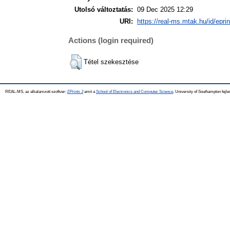
Utolsó változtatás:
09 Dec 2025 12:29
URI:
https://real-ms.mtak.hu/id/epri
Actions (login required)
Tétel szekesztése
REAL-MS, az alkalamzott szoftver:
EPrints 3
amit a
School of Electronics and Computer Science
, University of Southampton fejle