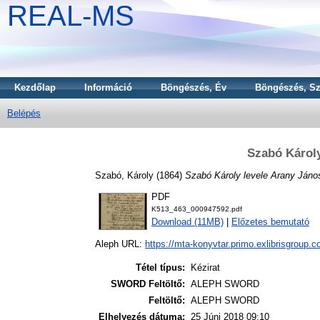
REAL-MS
Kezdőlap
Információ
Böngészés, Év
Böngészés, Sz
Belépés
Szabó Károly
Szabó, Károly
(1864)
Szabó Károly levele Arany Jáno
PDF
K513_463_000947592.pdf
Download (11MB)
|
Előzetes bemutató
Aleph URL:
https://mta-konyvtar.primo.exlibrisgroup.
Tétel típus:
Kézirat
SWORD Feltöltő:
ALEPH SWORD
Feltöltő:
ALEPH SWORD
Elhelyezés dátuma:
25 Júni 2018 09:10