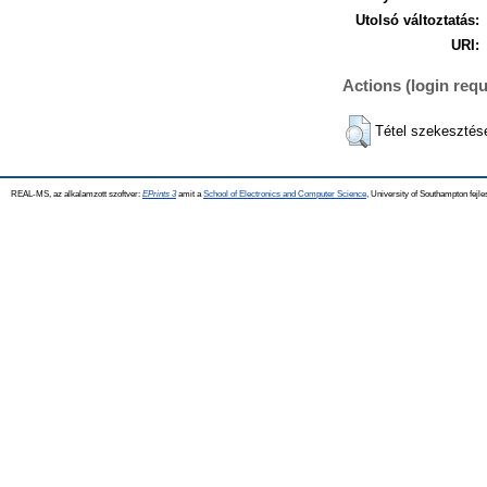
Utolsó változtatás:
URI:
Actions (login requ
Tétel szekesztés
REAL-MS, az alkalamzott szoftver:
EPrints 3
amit a
School of Electronics and Computer Science
, University of Southampton fejle