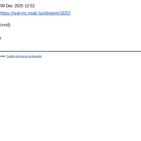
09 Dec 2025 12:52
https://real-ms.mtak.hu/id/eprint/18257
ired)
e
sztett.
További információk és fejlesztők
.