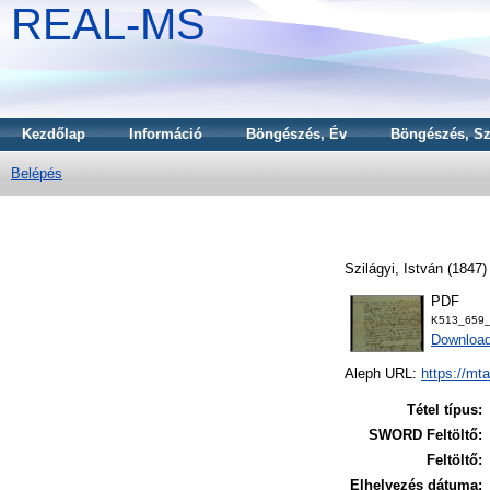
REAL-MS
Kezdőlap
Információ
Böngészés, Év
Böngészés, Sz
Belépés
Szilágyi, István
(1847
PDF
K513_659_
Downloa
Aleph URL:
https://mt
Tétel típus:
SWORD Feltöltő:
Feltöltő:
Elhelyezés dátuma: