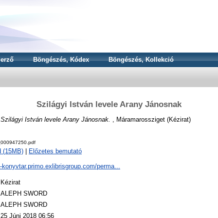
erző
Böngészés, Kódex
Böngészés, Kollekció
Szilágyi István levele Arany Jánosnak
)
Szilágyi István levele Arany Jánosnak.
, Máramarossziget (Kézirat)
000947250.pdf
d (15MB)
|
Előzetes bemutató
a-konyvtar.primo.exlibrisgroup.com/perma...
Kézirat
ALEPH SWORD
ALEPH SWORD
25 Júni 2018 06:56