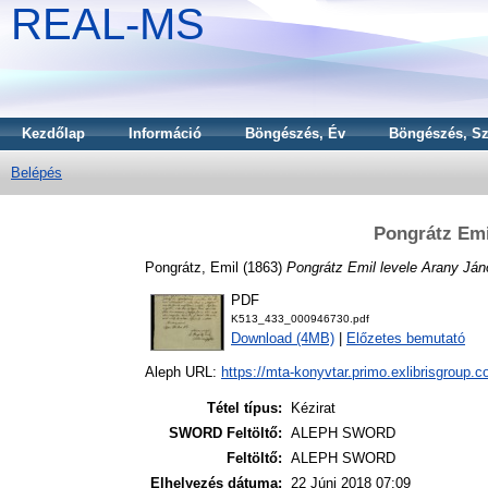
REAL-MS
Kezdőlap
Információ
Böngészés, Év
Böngészés, Sz
Belépés
Pongrátz Emi
Pongrátz, Emil
(1863)
Pongrátz Emil levele Arany Ján
PDF
K513_433_000946730.pdf
Download (4MB)
|
Előzetes bemutató
Aleph URL:
https://mta-konyvtar.primo.exlibrisgroup.
Tétel típus:
Kézirat
SWORD Feltöltő:
ALEPH SWORD
Feltöltő:
ALEPH SWORD
Elhelyezés dátuma:
22 Júni 2018 07:09