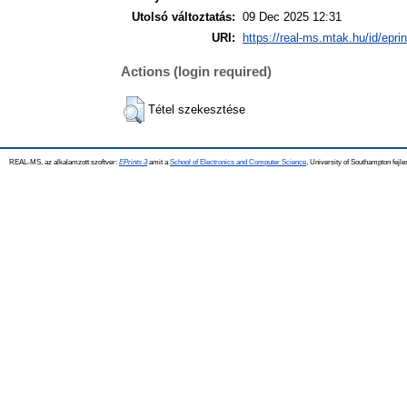
Utolsó változtatás:
09 Dec 2025 12:31
URI:
https://real-ms.mtak.hu/id/epri
Actions (login required)
Tétel szekesztése
REAL-MS, az alkalamzott szoftver:
EPrints 3
amit a
School of Electronics and Computer Science
, University of Southampton fejle