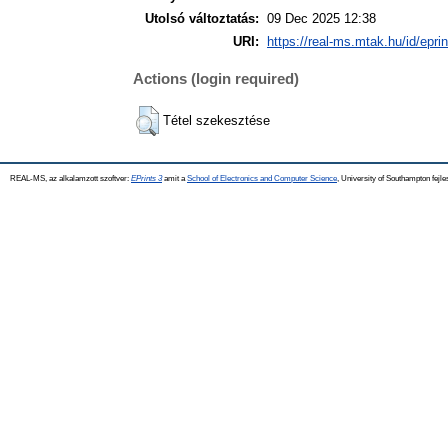
Utolsó változtatás:
09 Dec 2025 12:38
URI:
https://real-ms.mtak.hu/id/epri
Actions (login required)
Tétel szekesztése
REAL-MS, az alkalamzott szoftver:
EPrints 3
amit a
School of Electronics and Computer Science
, University of Southampton fejle