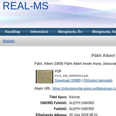
REAL-MS
Kezdőlap
Információ
Böngészés, Év
Böngészés, Sz
Belépés
Pákh Albert
Pákh, Albert
(1859)
Pákh Albert levele Arany Jánosna
PDF
K513_426_000946512.pdf
Download (10MB)
|
Előzetes bemutató
Aleph URL:
https://mta-konyvtar.primo.exlibrisgroup.
Tétel típus:
Kézirat
SWORD Feltöltő:
ALEPH SWORD
Feltöltő:
ALEPH SWORD
Elhelyezés dátuma:
20 Júni 2018 08:22