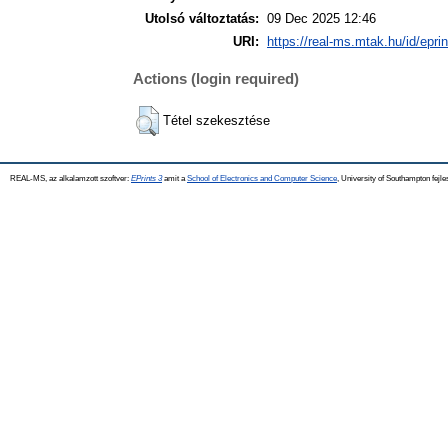
Utolsó változtatás:
09 Dec 2025 12:46
URI:
https://real-ms.mtak.hu/id/epri
Actions (login required)
Tétel szekesztése
REAL-MS, az alkalamzott szoftver:
EPrints 3
amit a
School of Electronics and Computer Science
, University of Southampton fejle