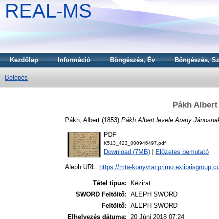
REAL-MS
Kezdőlap
Információ
Böngészés, Év
Böngészés, Sz
Belépés
Pákh Albert
Pákh, Albert
(1853)
Pákh Albert levele Arany Jánosna
PDF
K513_423_000946497.pdf
Download (7MB)
|
Előzetes bemutató
Aleph URL:
https://mta-konyvtar.primo.exlibrisgroup.
Tétel típus:
Kézirat
SWORD Feltöltő:
ALEPH SWORD
Feltöltő:
ALEPH SWORD
Elhelyezés dátuma:
20 Júni 2018 07:24