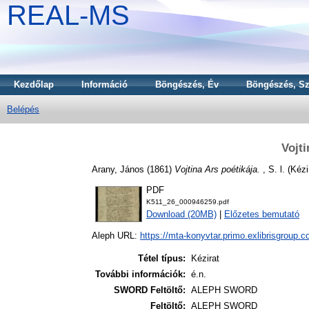
REAL-MS
Kezdőlap
Információ
Böngészés, Év
Böngészés, Sz
Belépés
Vojti
Arany, János
(1861)
Vojtina Ars poétikája.
, S. l. (Kézi
PDF
K511_26_000946259.pdf
Download (20MB)
|
Előzetes bemutató
Aleph URL:
https://mta-konyvtar.primo.exlibrisgroup.
Tétel típus:
Kézirat
További információk:
é.n.
SWORD Feltöltő:
ALEPH SWORD
Feltöltő:
ALEPH SWORD