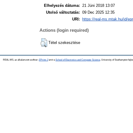
Elhelyezés dátuma:
21 Júni 2018 13:07
Utolsó változtatás:
09 Dec 2025 12:35
URI:
https://real-ms.mtak.hu/id/ep
Actions (login required)
Tétel szekesztése
REAL-MS, az alkalamzott szoftver:
EPrints 3
amit a
School of Electronics and Computer Science
, University of Southampton fejle