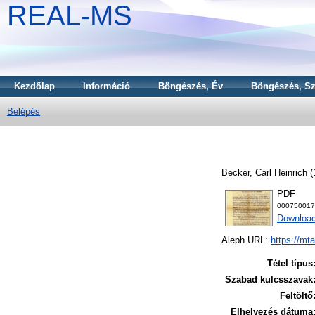
REAL-MS
Kezdőlap
Információ
Böngészés, Év
Böngészés, Sz
Belépés
Becker, Carl Heinrich
(
PDF
000750017
Downloa
Aleph URL:
https://mt
Tétel típus
Szabad kulcsszavak
Feltöltő
Elhelyezés dátuma