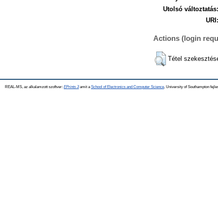
Utolsó változtatás
URI
Actions (login requ
Tétel szekesztés
REAL-MS, az alkalamzott szoftver:
EPrints 3
amit a
School of Electronics and Computer Science
, University of Southampton fejle