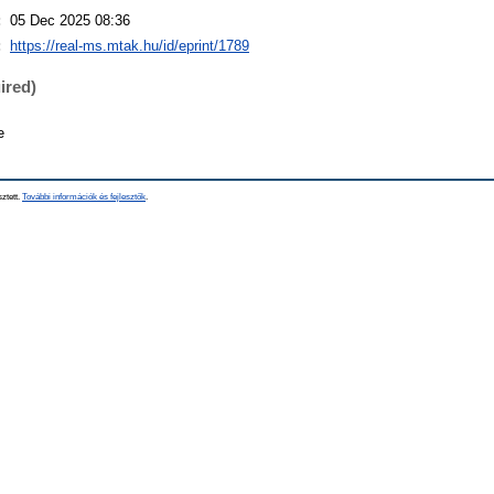
:
05 Dec 2025 08:36
:
https://real-ms.mtak.hu/id/eprint/1789
ired)
e
sztett.
További információk és fejlesztők
.