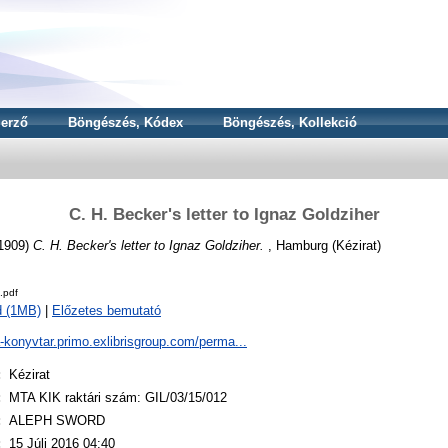
erző
Böngészés, Kódex
Böngészés, Kollekció
C. H. Becker's letter to Ignaz Goldziher
1909)
C. H. Becker's letter to Ignaz Goldziher.
, Hamburg (Kézirat)
.pdf
d (1MB)
|
Előzetes bemutató
a-konyvtar.primo.exlibrisgroup.com/perma...
:
Kézirat
:
MTA KIK raktári szám: GIL/03/15/012
:
ALEPH SWORD
:
15 Júli 2016 04:40