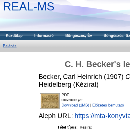
REAL-MS
Kezdőlap
Információ
Böngészés, Év
Böngészés, Sz
Belépés
C. H. Becker's l
Becker, Carl Heinrich
(1907)
C
Heidelberg (Kézirat)
PDF
000750016.pdf
Download (1MB)
|
Előzetes bemutató
Aleph URL:
https://mta-konyvt
Tétel típus:
Kézirat