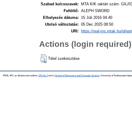
Szabad kulcsszavak:
MTA KIK raktári szám: GIL/0
Feltöltő:
ALEPH SWORD
Elhelyezés dátuma:
15 Júli 2016 04:40
Utolsó változtatás:
05 Dec 2025 08:50
URI:
https://real-ms.mtak.hu/id/epr
Actions (login required)
Tétel szekesztése
REAL-MS, az alkalamzott szoftver:
EPrints 3
amit a
School of Electronics and Computer Science
, University of Southampton fejle