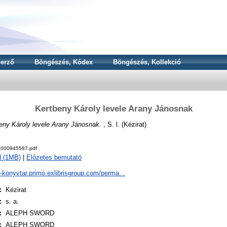
erző
Böngészés, Kódex
Böngészés, Kollekció
Kertbeny Károly levele Arany Jánosnak
eny Károly levele Arany Jánosnak.
, S. l. (Kézirat)
000945587.pdf
d (1MB)
|
Előzetes bemutató
a-konyvtar.primo.exlibrisgroup.com/perma...
:
Kézirat
:
s. a.
:
ALEPH SWORD
:
ALEPH SWORD