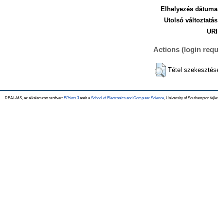
Elhelyezés dátuma
Utolsó változtatás
URI
Actions (login requ
Tétel szekesztés
REAL-MS, az alkalamzott szoftver:
EPrints 3
amit a
School of Electronics and Computer Science
, University of Southampton fejle