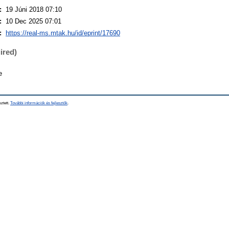
:
19 Júni 2018 07:10
:
10 Dec 2025 07:01
:
https://real-ms.mtak.hu/id/eprint/17690
ired)
e
sztett.
További információk és fejlesztők
.