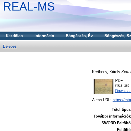
REAL-MS
Kezdőlap
Információ
Böngészés, Év
Böngészés, Sz
Belépés
Kertbeny, Károly
Kertb
PDF
K513_285_
Downloa
Aleph URL:
https://mt
Tétel típus
További információk
SWORD Feltöltő
Feltöltő