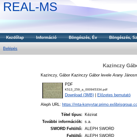
REAL-MS
Kezdőlap
Információ
Böngészés, Év
Böngészés, Sz
Belépés
Kazinczy Gábo
Kazinczy, Gábor
Kazinczy Gábor levele Arany Jánosn
PDF
K513_259_a_000945334.pdf
Download (3MB)
|
Előzetes bemutató
Aleph URL:
https://mta-konyvtar.primo.exlibrisgroup.
Tétel típus:
Kézirat
További információk:
s.a.
SWORD Feltöltő:
ALEPH SWORD
Feltöltő:
ALEPH SWORD