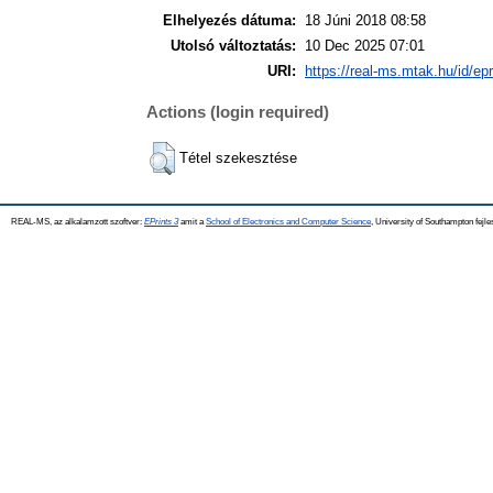
Elhelyezés dátuma:
18 Júni 2018 08:58
Utolsó változtatás:
10 Dec 2025 07:01
URI:
https://real-ms.mtak.hu/id/ep
Actions (login required)
Tétel szekesztése
REAL-MS, az alkalamzott szoftver:
EPrints 3
amit a
School of Electronics and Computer Science
, University of Southampton fejle