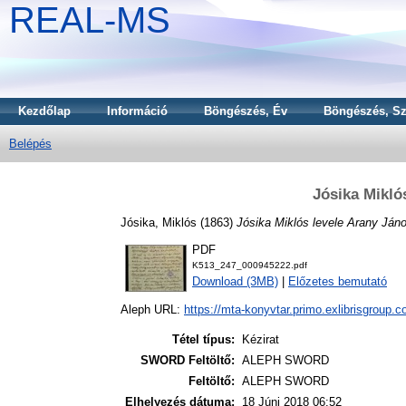
REAL-MS
Kezdőlap
Információ
Böngészés, Év
Böngészés, Sz
Belépés
Jósika Mikló
Jósika, Miklós
(1863)
Jósika Miklós levele Arany Ján
PDF
K513_247_000945222.pdf
Download (3MB)
|
Előzetes bemutató
Aleph URL:
https://mta-konyvtar.primo.exlibrisgroup.
Tétel típus:
Kézirat
SWORD Feltöltő:
ALEPH SWORD
Feltöltő:
ALEPH SWORD
Elhelyezés dátuma:
18 Júni 2018 06:52