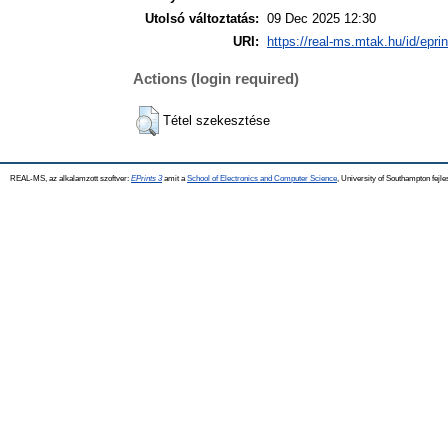
Utolsó változtatás:
09 Dec 2025 12:30
URI:
https://real-ms.mtak.hu/id/epri
Actions (login required)
Tétel szekesztése
REAL-MS, az alkalamzott szoftver:
EPrints 3
amit a
School of Electronics and Computer Science
, University of Southampton fejle