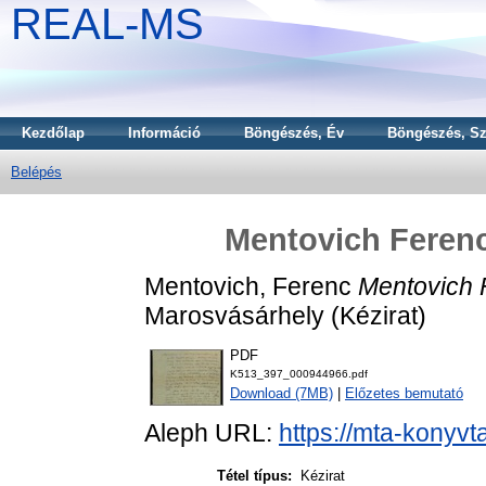
REAL-MS
Kezdőlap
Információ
Böngészés, Év
Böngészés, Sz
Belépés
Mentovich Ferenc
Mentovich, Ferenc
Mentovich 
Marosvásárhely (Kézirat)
PDF
K513_397_000944966.pdf
Download (7MB)
|
Előzetes bemutató
Aleph URL:
https://mta-konyvt
Tétel típus:
Kézirat