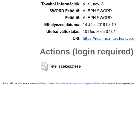
További információk:
s. a., nov. 8.
SWORD Feltöltő:
ALEPH SWORD
Feltöltő:
ALEPH SWORD
Elhelyezés dátuma:
14 Júni 2018 07:19
Utolsó változtatás:
10 Dec 2025 07:04
URI:
https://real-ms.mtak.hu/id/ep
Actions (login required)
Tétel szekesztése
REAL-MS, az alkalamzott szoftver:
EPrints 3
amit a
School of Electronics and Computer Science
, University of Southampton fejle