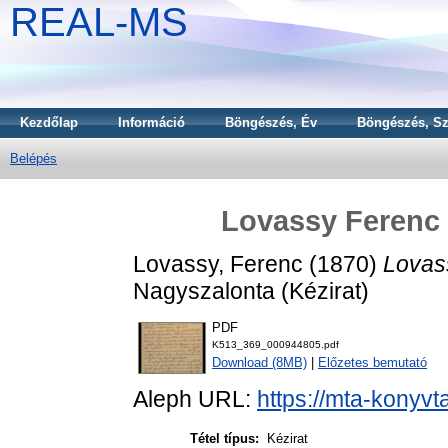
REAL-MS
Kezdőlap
Információ
Böngészés, Év
Böngészés, Sz
Belépés
Lovassy Ferenc 
Lovassy, Ferenc
(1870)
Lovas
Nagyszalonta (Kézirat)
PDF
K513_369_000944805.pdf
Download (8MB)
|
Előzetes bemutató
Aleph URL:
https://mta-konyvt
Tétel típus:
Kézirat