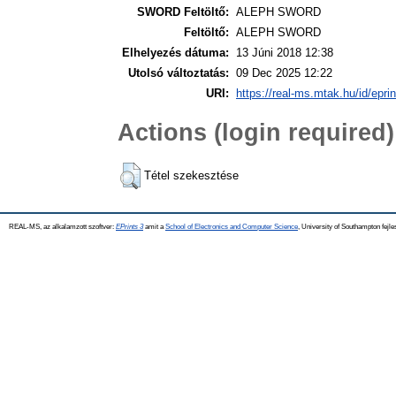
SWORD Feltöltő:
ALEPH SWORD
Feltöltő:
ALEPH SWORD
Elhelyezés dátuma:
13 Júni 2018 12:38
Utolsó változtatás:
09 Dec 2025 12:22
URI:
https://real-ms.mtak.hu/id/epri
Actions (login required)
Tétel szekesztése
REAL-MS, az alkalamzott szoftver:
EPrints 3
amit a
School of Electronics and Computer Science
, University of Southampton fejle