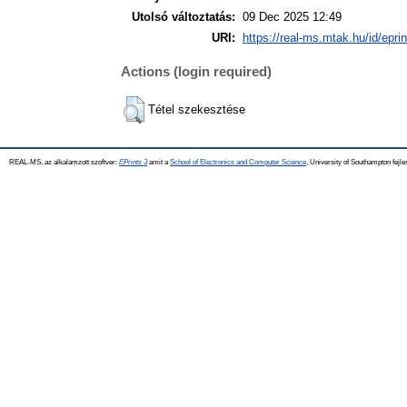
Utolsó változtatás:
09 Dec 2025 12:49
URI:
https://real-ms.mtak.hu/id/epri
Actions (login required)
Tétel szekesztése
REAL-MS, az alkalamzott szoftver:
EPrints 3
amit a
School of Electronics and Computer Science
, University of Southampton fejle