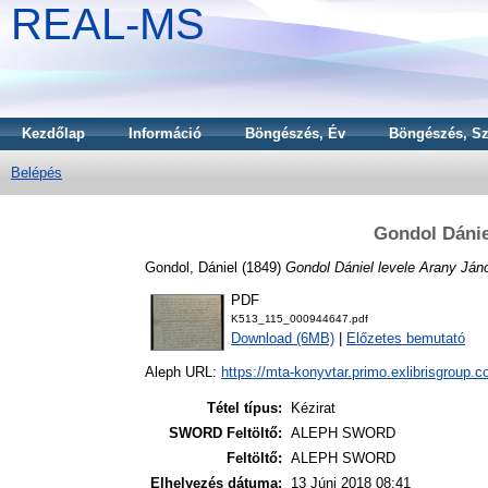
REAL-MS
Kezdőlap
Információ
Böngészés, Év
Böngészés, Sz
Belépés
Gondol Dánie
Gondol, Dániel
(1849)
Gondol Dániel levele Arany Ján
PDF
K513_115_000944647.pdf
Download (6MB)
|
Előzetes bemutató
Aleph URL:
https://mta-konyvtar.primo.exlibrisgroup.
Tétel típus:
Kézirat
SWORD Feltöltő:
ALEPH SWORD
Feltöltő:
ALEPH SWORD
Elhelyezés dátuma:
13 Júni 2018 08:41