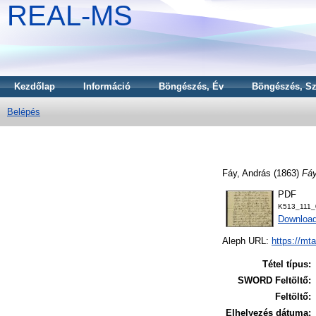
REAL-MS
Kezdőlap
Információ
Böngészés, Év
Böngészés, Sz
Belépés
Fáy, András
(1863)
Fáy
PDF
K513_111_
Download
Aleph URL:
https://mt
Tétel típus:
SWORD Feltöltő:
Feltöltő:
Elhelyezés dátuma: