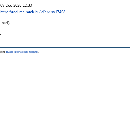
09 Dec 2025 12:30
https://real-ms.mtak.hu/id/eprint/17468
ired)
e
sztett.
További információk és fejlesztők
.