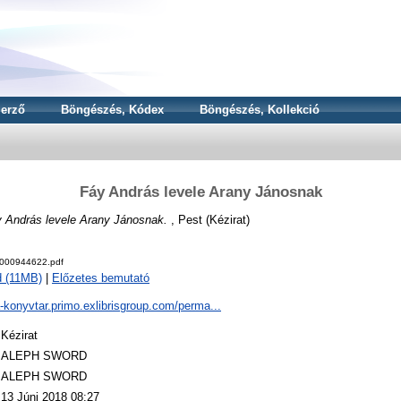
erző
Böngészés, Kódex
Böngészés, Kollekció
Fáy András levele Arany Jánosnak
 András levele Arany Jánosnak.
, Pest (Kézirat)
000944622.pdf
 (11MB)
|
Előzetes bemutató
a-konyvtar.primo.exlibrisgroup.com/perma...
Kézirat
ALEPH SWORD
ALEPH SWORD
13 Júni 2018 08:27