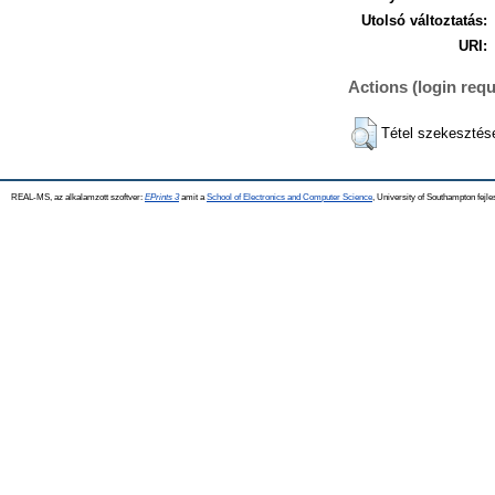
Utolsó változtatás:
URI:
Actions (login requ
Tétel szekesztés
REAL-MS, az alkalamzott szoftver:
EPrints 3
amit a
School of Electronics and Computer Science
, University of Southampton fejle