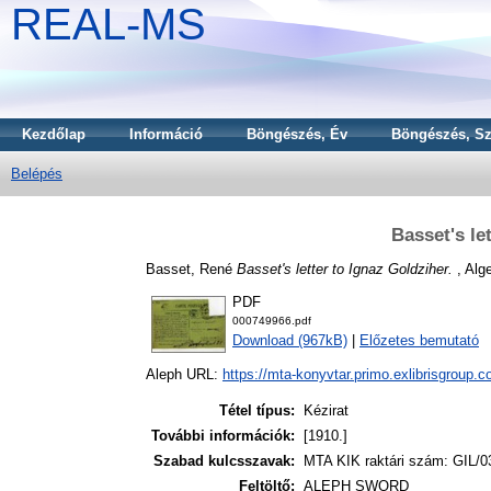
REAL-MS
Kezdőlap
Információ
Böngészés, Év
Böngészés, Sz
Belépés
Basset's le
Basset, René
Basset's letter to Ignaz Goldziher.
, Alge
PDF
000749966.pdf
Download (967kB)
|
Előzetes bemutató
Aleph URL:
https://mta-konyvtar.primo.exlibrisgroup.
Tétel típus:
Kézirat
További információk:
[1910.]
Szabad kulcsszavak:
MTA KIK raktári szám: GIL/0
Feltöltő:
ALEPH SWORD