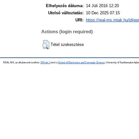
Elhelyezés dátuma:
14 Júli 2016 12:20
Utolsó változtatás:
10 Dec 2025 07:15
URI:
https://real-ms.mtak.hu/id/ep
Actions (login required)
Tétel szekesztése
REAL-MS, az alkalamzott szoftver:
EPrints 3
amit a
School of Electronics and Computer Science
, University of Southampton fejle