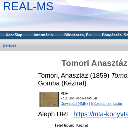
REAL-MS
Kezdőlap
Információ
Böngészés, Év
Böngészés, Sz
Belépés
Tomori Anasztáz
Tomori, Anasztáz
(1859)
Tomor
Gomba (Kézirat)
PDF
K513_900_000943795.pdf
Download (4MB)
|
Előzetes bemutató
Aleph URL:
https://mta-konyvt
Tétel típus:
Kézirat