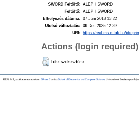
SWORD Feltöltő:
ALEPH SWORD
Feltöltő:
ALEPH SWORD
Elhelyezés dátuma:
07 Júni 2018 13:22
Utolsó változtatás:
09 Dec 2025 12:39
URI:
https://real-ms.mtak.hu/id/epri
Actions (login required)
Tétel szekesztése
REAL-MS, az alkalamzott szoftver:
EPrints 3
amit a
School of Electronics and Computer Science
, University of Southampton fejle