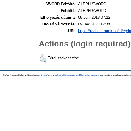
SWORD Feltöltő:
ALEPH SWORD
Feltöltő:
ALEPH SWORD
Elhelyezés dátuma:
08 Júni 2018 07:12
Utolsó változtatás:
09 Dec 2025 12:38
URI:
https://real-ms.mtak.hu/id/epri
Actions (login required)
Tétel szekesztése
REAL-MS, az alkalamzott szoftver:
EPrints 3
amit a
School of Electronics and Computer Science
, University of Southampton fejle