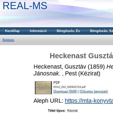
REAL-MS
Kezdőlap
Információ
Böngészés, Év
Böngészés, Sz
Belépés
Heckenast Gusztá
Heckenast, Gusztáv
(1859)
He
Jánosnak.
, Pest (Kézirat)
PDF
K513_222_000943724.pdf
Download (5MB)
|
Előzetes bemutató
Aleph URL:
https://mta-konyvt
Tétel típus:
Kézirat