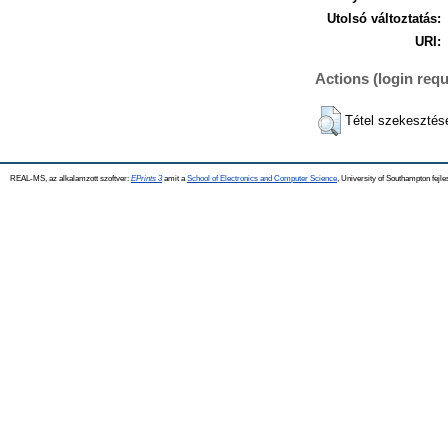
Utolsó változtatás:
URI:
Actions (login requ
Tétel szekesztés
REAL-MS, az alkalamzott szoftver:
EPrints 3
amit a
School of Electronics and Computer Science
, University of Southampton fejle