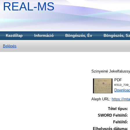
REAL-MS
Kezdőlap
Információ
Böngészés, Év
Böngészés, Sz
Belépés
Szinyeiné Jekelfalussy
PDF
K513_739_
Downloa
Aleph URL:
https://mt
Tétel típus:
SWORD Feltöltő:
Feltöltő:
Elhelyezés dátuma: