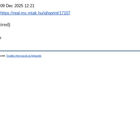
09 Dec 2025 12:21
https://real-ms.mtak.hu/id/eprint/17107
ired)
e
sztett.
További információk és fejlesztők
.