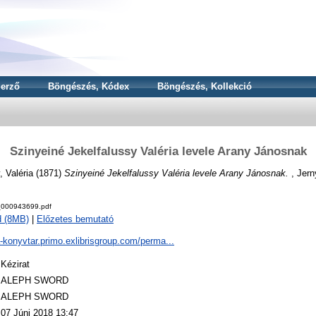
erző
Böngészés, Kódex
Böngészés, Kollekció
Szinyeiné Jekelfalussy Valéria levele Arany Jánosnak
, Valéria
(1871)
Szinyeiné Jekelfalussy Valéria levele Arany Jánosnak.
, Jern
000943699.pdf
d (8MB)
|
Előzetes bemutató
a-konyvtar.primo.exlibrisgroup.com/perma...
Kézirat
ALEPH SWORD
ALEPH SWORD
07 Júni 2018 13:47