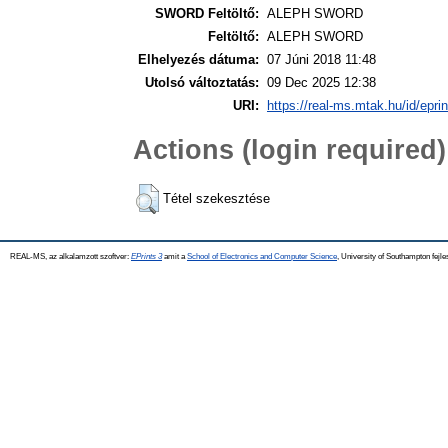
SWORD Feltöltő:
ALEPH SWORD
Feltöltő:
ALEPH SWORD
Elhelyezés dátuma:
07 Júni 2018 11:48
Utolsó változtatás:
09 Dec 2025 12:38
URI:
https://real-ms.mtak.hu/id/epri
Actions (login required)
Tétel szekesztése
REAL-MS, az alkalamzott szoftver:
EPrints 3
amit a
School of Electronics and Computer Science
, University of Southampton fejle