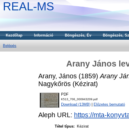
REAL-MS
Kezdőlap
Információ
Böngészés, Év
Böngészés, Sz
Belépés
Arany János lev
Arany, János
(1859)
Arany Ján
Nagykőrös (Kézirat)
PDF
K513_706_000943209.pdf
Download (13MB)
|
Előzetes bemutató
Aleph URL:
https://mta-konyvt
Tétel típus:
Kézirat