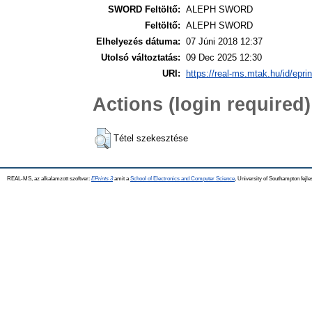
SWORD Feltöltő:
ALEPH SWORD
Feltöltő:
ALEPH SWORD
Elhelyezés dátuma:
07 Júni 2018 12:37
Utolsó változtatás:
09 Dec 2025 12:30
URI:
https://real-ms.mtak.hu/id/epri
Actions (login required)
Tétel szekesztése
REAL-MS, az alkalamzott szoftver:
EPrints 3
amit a
School of Electronics and Computer Science
, University of Southampton fejle