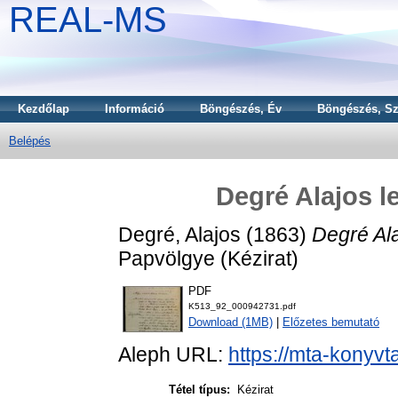
REAL-MS
Kezdőlap
Információ
Böngészés, Év
Böngészés, Sz
Belépés
Degré Alajos l
Degré, Alajos
(1863)
Degré Al
Papvölgye (Kézirat)
PDF
K513_92_000942731.pdf
Download (1MB)
|
Előzetes bemutató
Aleph URL:
https://mta-konyvt
Tétel típus:
Kézirat