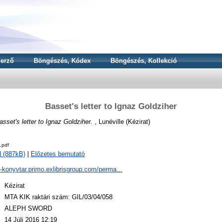
erző
Böngészés, Kódex
Böngészés, Kollekció
Basset's letter to Ignaz Goldziher
asset's letter to Ignaz Goldziher.
, Lunéville (Kézirat)
.pdf
 (887kB)
|
Előzetes bemutató
a-konyvtar.primo.exlibrisgroup.com/perma...
:
Kézirat
:
MTA KIK raktári szám: GIL/03/04/058
:
ALEPH SWORD
:
14 Júli 2016 12:19