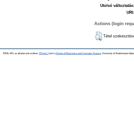
Utolsó változtatás
URI
Actions (login requ
Tétel szekesztés
REAL-MS, az alkalamzott szoftver:
EPrints 3
amit a
School of Electronics and Computer Science
, University of Southampton fejle