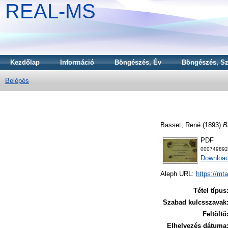
REAL-MS
Kezdőlap
Információ
Böngészés, Év
Böngészés, Sz
Belépés
Basset, René
(1893)
B
PDF
000749892
Download
Aleph URL:
https://mt
Tétel típus
Szabad kulcsszavak
Feltöltő
Elhelyezés dátuma