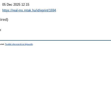
:
05 Dec 2025 12:15
:
https://real-ms.mtak.hu/id/eprint/1694
ired)
e
sztett.
További információk és fejlesztők
.