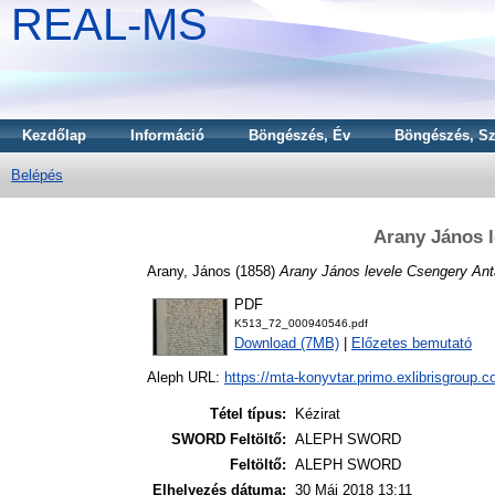
REAL-MS
Kezdőlap
Információ
Böngészés, Év
Böngészés, Sz
Belépés
Arany János l
Arany, János
(1858)
Arany János levele Csengery Ant
PDF
K513_72_000940546.pdf
Download (7MB)
|
Előzetes bemutató
Aleph URL:
https://mta-konyvtar.primo.exlibrisgroup.
Tétel típus:
Kézirat
SWORD Feltöltő:
ALEPH SWORD
Feltöltő:
ALEPH SWORD
Elhelyezés dátuma:
30 Máj 2018 13:11