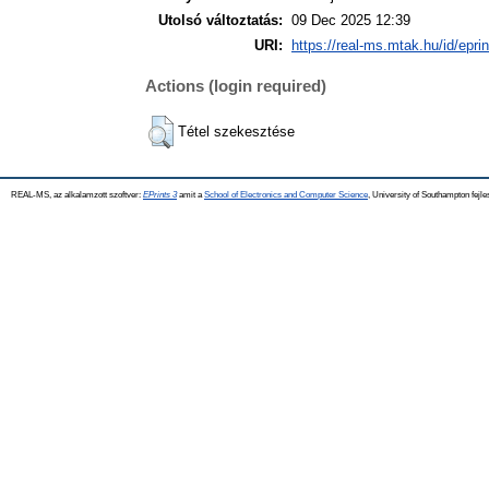
Utolsó változtatás:
09 Dec 2025 12:39
URI:
https://real-ms.mtak.hu/id/epri
Actions (login required)
Tétel szekesztése
REAL-MS, az alkalamzott szoftver:
EPrints 3
amit a
School of Electronics and Computer Science
, University of Southampton fejle