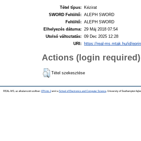
Tétel típus:
Kézirat
SWORD Feltöltő:
ALEPH SWORD
Feltöltő:
ALEPH SWORD
Elhelyezés dátuma:
29 Máj 2018 07:54
Utolsó változtatás:
09 Dec 2025 12:28
URI:
https://real-ms.mtak.hu/id/epri
Actions (login required)
Tétel szekesztése
REAL-MS, az alkalamzott szoftver:
EPrints 3
amit a
School of Electronics and Computer Science
, University of Southampton fejle