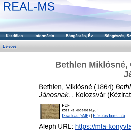
REAL-MS
Kezdőlap
Információ
Böngészés, Év
Böngészés, Sz
Belépés
Bethlen Miklósné, 
J
Bethlen, Miklósné
(1864)
Bethl
Jánosnak.
, Kolozsvár (Kézirat
PDF
K513_41_000940326.pdf
Download (5MB)
|
Előzetes bemutató
Aleph URL:
https://mta-konyvt