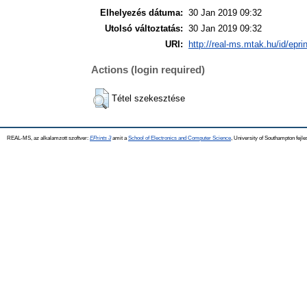
Elhelyezés dátuma:
30 Jan 2019 09:32
Utolsó változtatás:
30 Jan 2019 09:32
URI:
http://real-ms.mtak.hu/id/epri
Actions (login required)
Tétel szekesztése
REAL-MS, az alkalamzott szoftver:
EPrints 3
amit a
School of Electronics and Computer Science
, University of Southampton fejle