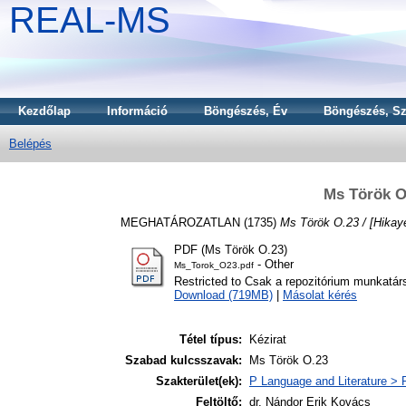
REAL-MS
Kezdőlap
Információ
Böngészés, Év
Böngészés, Sz
Belépés
Ms Török O.
MEGHATÁROZATLAN (1735)
Ms Török O.23 / [Hikayet
PDF (Ms Török O.23)
- Other
Ms_Torok_O23.pdf
Restricted to Csak a repozitórium munkatár
Download (719MB)
|
Másolat kérés
Tétel típus:
Kézirat
Szabad kulcsszavak:
Ms Török O.23
Szakterület(ek):
P Language and Literature > P
Feltöltő:
dr. Nándor Erik Kovács