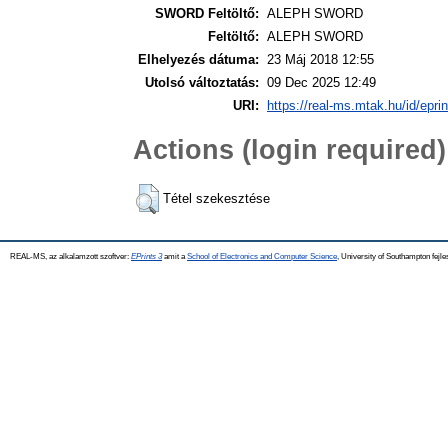
SWORD Feltöltő:
ALEPH SWORD
Feltöltő:
ALEPH SWORD
Elhelyezés dátuma:
23 Máj 2018 12:55
Utolsó változtatás:
09 Dec 2025 12:49
URI:
https://real-ms.mtak.hu/id/epri
Actions (login required)
Tétel szekesztése
REAL-MS, az alkalamzott szoftver:
EPrints 3
amit a
School of Electronics and Computer Science
, University of Southampton fejle