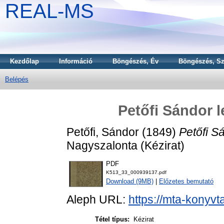
REAL-MS
Kezdőlap
Információ
Böngészés, Év
Böngészés, Sz
Belépés
Petőfi Sándor 
Petőfi, Sándor
(1849)
Petőfi S
Nagyszalonta (Kézirat)
PDF
K513_33_000939137.pdf
Download (9MB)
|
Előzetes bemutató
Aleph URL:
https://mta-konyvt
Tétel típus:
Kézirat