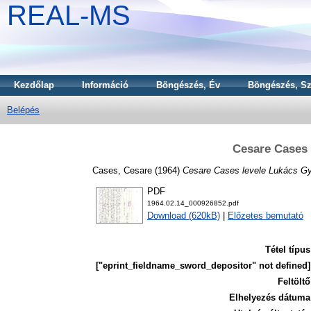
REAL-MS
Kezdőlap
Információ
Böngészés, Év
Böngészés, Sz
Belépés
Cesare Cases 
Cases, Cesare
(1964)
Cesare Cases levele Lukács G
PDF
1964.02.14_000926852.pdf
Download (620kB)
|
Előzetes bemutató
Tétel típus
["eprint_fieldname_sword_depositor" not defined]
Feltöltő
Elhelyezés dátuma