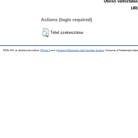
Utolsó változtatás
URI
Actions (login required)
Tétel szekesztése
REAL-MS, az alkalamzott szoftver:
EPrints 3
amit a
School of Electronics and Computer Science
, University of Southampton fejle