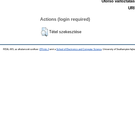
Utolsó változtatás
URI
Actions (login required)
Tétel szekesztése
REAL-MS, az alkalamzott szoftver:
EPrints 3
amit a
School of Electronics and Computer Science
, University of Southampton fejle