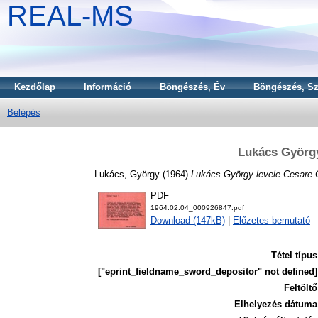
REAL-MS
Kezdőlap
Információ
Böngészés, Év
Böngészés, Sz
Belépés
Lukács György
Lukács, György
(1964)
Lukács György levele Cesare
PDF
1964.02.04_000926847.pdf
Download (147kB)
|
Előzetes bemutató
Tétel típus
["eprint_fieldname_sword_depositor" not defined]
Feltöltő
Elhelyezés dátuma