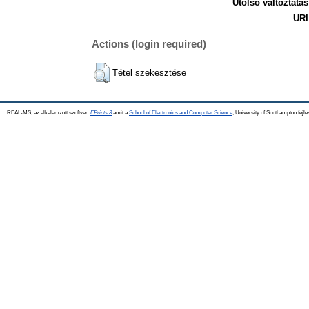
Utolsó változtatás
URI
Actions (login required)
Tétel szekesztése
REAL-MS, az alkalamzott szoftver:
EPrints 3
amit a
School of Electronics and Computer Science
, University of Southampton fejle