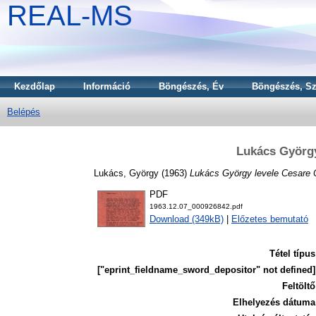
REAL-MS
Kezdőlap
Információ
Böngészés, Év
Böngészés, Sz
Belépés
Lukács György
Lukács, György
(1963)
Lukács György levele Cesare
PDF
1963.12.07_000926842.pdf
Download (349kB)
|
Előzetes bemutató
Tétel típus
["eprint_fieldname_sword_depositor" not defined]
Feltöltő
Elhelyezés dátuma