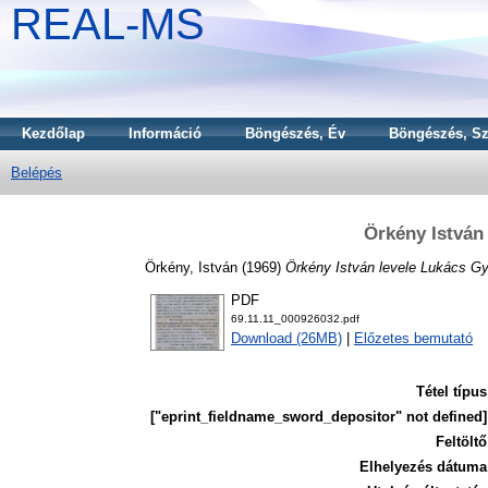
REAL-MS
Kezdőlap
Információ
Böngészés, Év
Böngészés, Sz
Belépés
Örkény István
Örkény, István
(1969)
Örkény István levele Lukács G
PDF
69.11.11_000926032.pdf
Download (26MB)
|
Előzetes bemutató
Tétel típus
["eprint_fieldname_sword_depositor" not defined]
Feltöltő
Elhelyezés dátuma