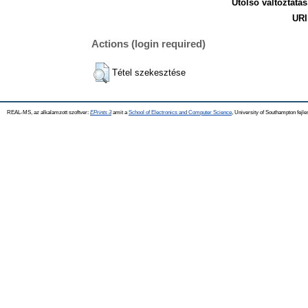
Utolsó változtatás
URI
Actions (login required)
Tétel szekesztése
REAL-MS, az alkalamzott szoftver:
EPrints 3
amit a
School of Electronics and Computer Science
, University of Southampton fejle