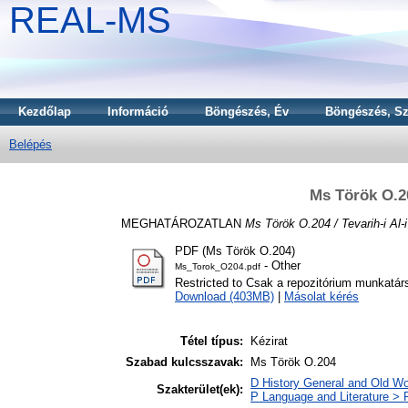
REAL-MS
Kezdőlap
Információ
Böngészés, Év
Böngészés, Sz
Belépés
Ms Török O.20
MEGHATÁROZATLAN
Ms Török O.204 / Tevarih-i Al
PDF (Ms Török O.204)
- Other
Ms_Torok_O204.pdf
Restricted to Csak a repozitórium munkatár
Download (403MB)
|
Másolat kérés
Tétel típus:
Kézirat
Szabad kulcsszavak:
Ms Török O.204
D History General and Old Wo
Szakterület(ek):
P Language and Literature > P