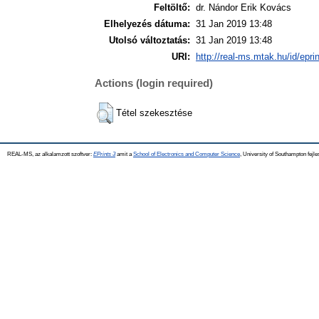
Feltöltő:
dr. Nándor Erik Kovács
Elhelyezés dátuma:
31 Jan 2019 13:48
Utolsó változtatás:
31 Jan 2019 13:48
URI:
http://real-ms.mtak.hu/id/epri
Actions (login required)
Tétel szekesztése
REAL-MS, az alkalamzott szoftver:
EPrints 3
amit a
School of Electronics and Computer Science
, University of Southampton fejle