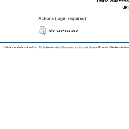
Utolsó változtatás
URI
Actions (login required)
Tétel szekesztése
REAL-MS, az alkalamzott szoftver:
EPrints 3
amit a
School of Electronics and Computer Science
, University of Southampton fejle