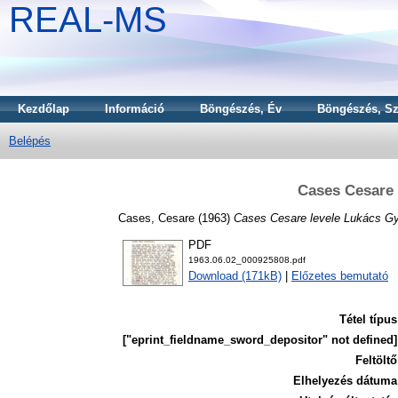
REAL-MS
Kezdőlap
Információ
Böngészés, Év
Böngészés, Sz
Belépés
Cases Cesare 
Cases, Cesare
(1963)
Cases Cesare levele Lukács G
PDF
1963.06.02_000925808.pdf
Download (171kB)
|
Előzetes bemutató
Tétel típus
["eprint_fieldname_sword_depositor" not defined]
Feltöltő
Elhelyezés dátuma