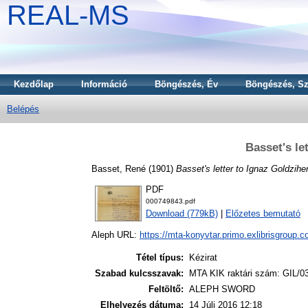
REAL-MS
Kezdőlap
Információ
Böngészés, Év
Böngészés, Sz
Belépés
Basset's le
Basset, René
(1901)
Basset's letter to Ignaz Goldziher
PDF
000749843.pdf
Download (779kB)
|
Előzetes bemutató
Aleph URL:
https://mta-konyvtar.primo.exlibrisgroup.
Tétel típus:
Kézirat
Szabad kulcsszavak:
MTA KIK raktári szám: GIL/0
Feltöltő:
ALEPH SWORD
Elhelyezés dátuma:
14 Júli 2016 12:18