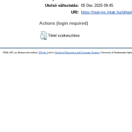
Utolsó változtatás:
05 Dec 2025 09:45
URI:
https://real-ms.mtak.hu/id/epr
Actions (login required)
Tétel szekesztése
REAL-MS, az alkalamzott szoftver:
EPrints 3
amit a
School of Electronics and Computer Science
, University of Southampton fejle