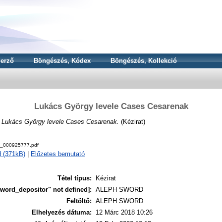
erző
Böngészés, Kódex
Böngészés, Kollekció
Lukács György levele Cases Cesarenak
)
Lukács György levele Cases Cesarenak.
(Kézirat)
5_000925777.pdf
 (371kB)
|
Előzetes bemutató
Tétel típus:
Kézirat
word_depositor" not defined]:
ALEPH SWORD
Feltöltő:
ALEPH SWORD
Elhelyezés dátuma:
12 Márc 2018 10:26