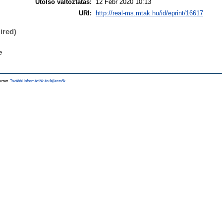
Utolsó változtatás:
12 Febr 2020 10:13
URI:
http://real-ms.mtak.hu/id/eprint/16617
ired)
e
sztett.
További információk és fejlesztők
.