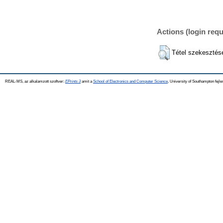
Actions (login requ
Tétel szekesztés
REAL-MS, az alkalamzott szoftver:
EPrints 3
amit a
School of Electronics and Computer Science
, University of Southampton fejle