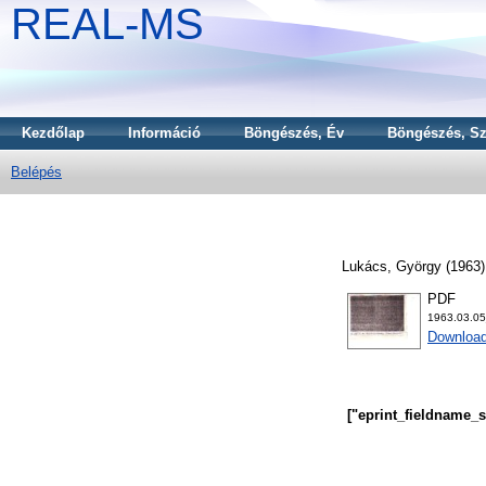
REAL-MS
Kezdőlap
Információ
Böngészés, Év
Böngészés, Sz
Belépés
Lukács, György
(1963
PDF
1963.03.0
Download
["eprint_fieldname_s