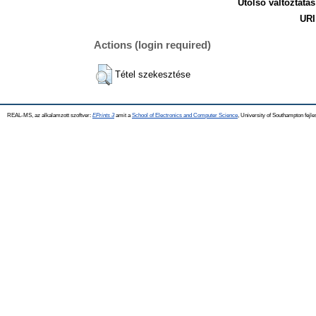
Utolsó változtatás
URI
Actions (login required)
Tétel szekesztése
REAL-MS, az alkalamzott szoftver:
EPrints 3
amit a
School of Electronics and Computer Science
, University of Southampton fejle