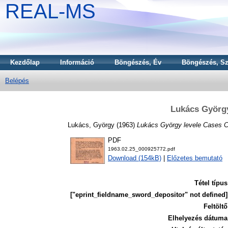
REAL-MS
Kezdőlap
Információ
Böngészés, Év
Böngészés, Sz
Belépés
Lukács György
Lukács, György
(1963)
Lukács György levele Cases 
PDF
1963.02.25_000925772.pdf
Download (154kB)
|
Előzetes bemutató
Tétel típus
["eprint_fieldname_sword_depositor" not defined]
Feltöltő
Elhelyezés dátuma