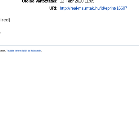
Utolsó változtatás:
12 Febr 2020 11:05
URI:
http://real-ms.mtak.hu/id/eprint/16607
ired)
e
sztett.
További információk és fejlesztők
.