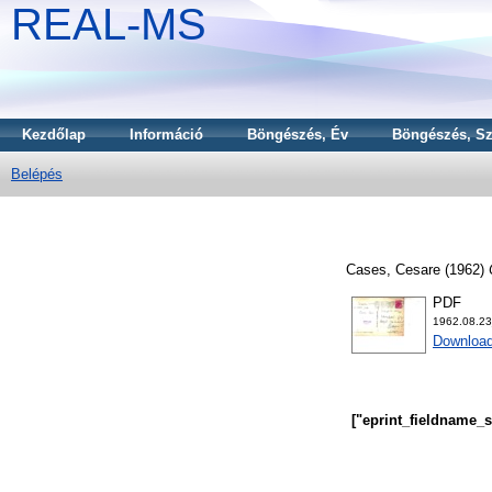
REAL-MS
Kezdőlap
Információ
Böngészés, Év
Böngészés, Sz
Belépés
Cases, Cesare
(1962)
PDF
1962.08.2
Download
["eprint_fieldname_s