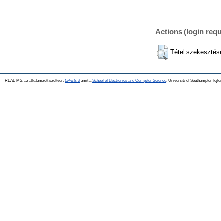
Actions (login requ
Tétel szekesztés
REAL-MS, az alkalamzott szoftver:
EPrints 3
amit a
School of Electronics and Computer Science
, University of Southampton fejle