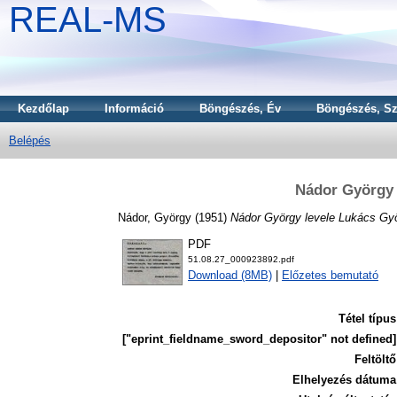
REAL-MS
Kezdőlap
Információ
Böngészés, Év
Böngészés, Sz
Belépés
Nádor György 
Nádor, György
(1951)
Nádor György levele Lukács Gy
PDF
51.08.27_000923892.pdf
Download (8MB)
|
Előzetes bemutató
Tétel típus
["eprint_fieldname_sword_depositor" not defined]
Feltöltő
Elhelyezés dátuma