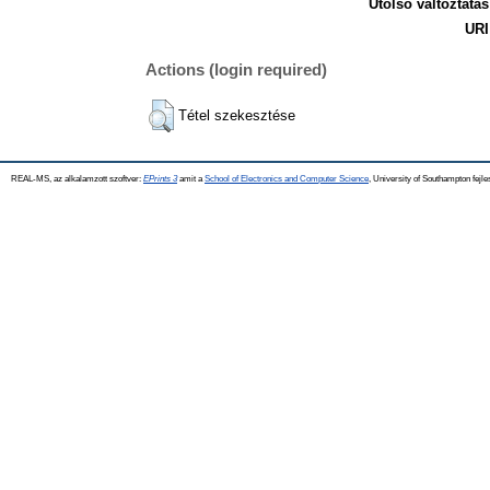
Utolsó változtatás
URI
Actions (login required)
Tétel szekesztése
REAL-MS, az alkalamzott szoftver:
EPrints 3
amit a
School of Electronics and Computer Science
, University of Southampton fejle