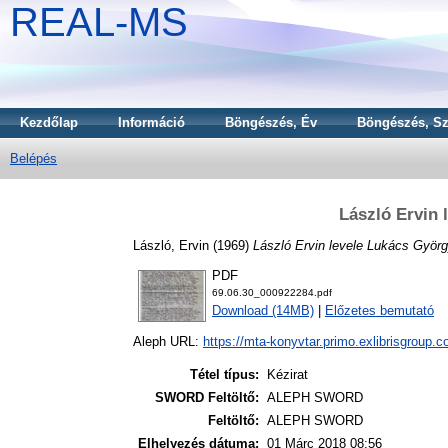
REAL-MS
Kezdőlap
Információ
Böngészés, Év
Böngészés, Sz
Belépés
László Ervin
László, Ervin
(1969)
László Ervin levele Lukács Györ
PDF
69.06.30_000922284.pdf
Download (14MB)
|
Előzetes bemutató
Aleph URL:
https://mta-konyvtar.primo.exlibrisgroup.
Tétel típus:
Kézirat
SWORD Feltöltő:
ALEPH SWORD
Feltöltő:
ALEPH SWORD
Elhelyezés dátuma:
01 Márc 2018 08:56