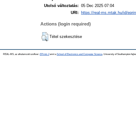
Utolsó változtatás:
05 Dec 2025 07:04
URI:
https://real-ms.mtak.hu/id/epri
Actions (login required)
Tétel szekesztése
REAL-MS, az alkalamzott szoftver:
EPrints 3
amit a
School of Electronics and Computer Science
, University of Southampton fejle