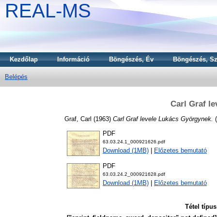
REAL-MS
Kezdőlap
Információ
Böngészés, Év
Böngészés, Sz
Belépés
Carl Graf l
Graf, Carl
(1963)
Carl Graf levele Lukács Györgynek.
(
PDF
63.03.24.1_000921626.pdf
Download (1MB)
|
Előzetes bemutató
PDF
63.03.24.2_000921628.pdf
Download (1MB)
|
Előzetes bemutató
Tétel típus