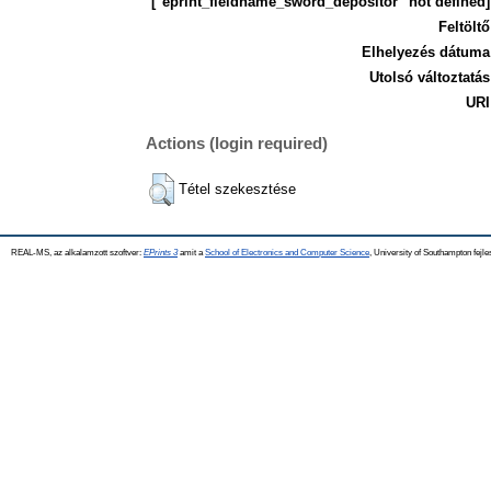
["eprint_fieldname_sword_depositor" not defined]
Feltöltő
Elhelyezés dátuma
Utolsó változtatás
URI
Actions (login required)
Tétel szekesztése
REAL-MS, az alkalamzott szoftver:
EPrints 3
amit a
School of Electronics and Computer Science
, University of Southampton fejle