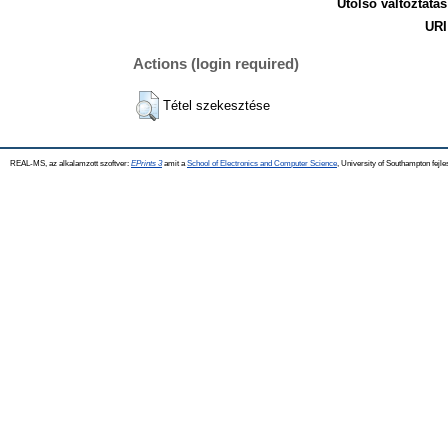
Utolsó változtatás
URI
Actions (login required)
Tétel szekesztése
REAL-MS, az alkalamzott szoftver:
EPrints 3
amit a
School of Electronics and Computer Science
, University of Southampton fejle