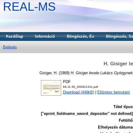
REAL-MS
Kezdőlap
Információ
Böngészés, Év
Böngészés, Sz
Belépés
H. Gisiger 
Gisiger, H.
(1969)
H. Gisiger levele Lukács Györgynek
PDF
69.11.30_000921311.pdf
Download (449kB)
|
Előzetes bemutató
Tétel típus
["eprint_fieldname_sword_depositor" not defined]
Feltöltő
Elhelyezés dátuma