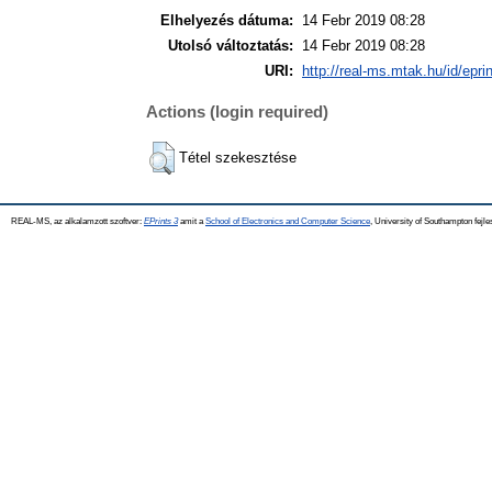
Elhelyezés dátuma:
14 Febr 2019 08:28
Utolsó változtatás:
14 Febr 2019 08:28
URI:
http://real-ms.mtak.hu/id/epri
Actions (login required)
Tétel szekesztése
REAL-MS, az alkalamzott szoftver:
EPrints 3
amit a
School of Electronics and Computer Science
, University of Southampton fejle