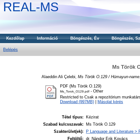
REAL-MS
Kezdőlap
Információ
Böngészés, Év
Böngészés, Sz
Belépés
Ms Török 
Alaeddin Ali Çelebi,
Ms Török O.129 / Hümayun-name
PDF (Ms Török O.129)
- Other
Ms_Torok_O129.pdf
Restricted to Csak a repozitórium munkatár
Download (997MB)
|
Másolat kérés
Tétel típus:
Kézirat
Szabad kulcsszavak:
Ms Török O.129
Szakterület(ek):
P Language and Literature > P
Feltöltő:
dr. Nándor Erik Kovács