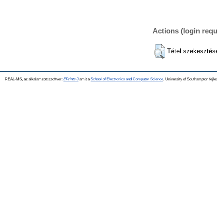
Actions (login requ
Tétel szekesztés
REAL-MS, az alkalamzott szoftver:
EPrints 3
amit a
School of Electronics and Computer Science
, University of Southampton fejle