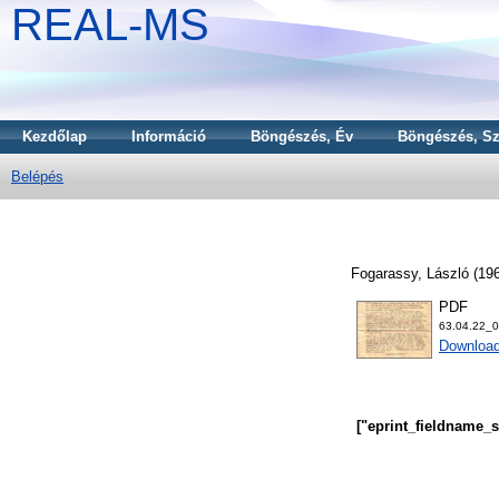
REAL-MS
Kezdőlap
Információ
Böngészés, Év
Böngészés, Sz
Belépés
Fogarassy, László
(19
PDF
63.04.22_
Downloa
["eprint_fieldname_s