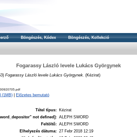
erző
Böngészés, Kódex
Böngészés, Kollekció
Fogarassy László levele Lukács Györgynek
63)
Fogarassy László levele Lukács Györgynek.
(Kézirat)
000920705.pdf
d (1MB)
|
Előzetes bemutató
Tétel típus:
Kézirat
word_depositor" not defined]:
ALEPH SWORD
Feltöltő:
ALEPH SWORD
Elhelyezés dátuma:
27 Febr 2018 12:19