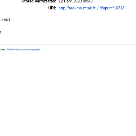
Utolsó változtatás:
12 Febr 2020 09:43
URI:
http://real-ms.mtak.hu/id/eprint/16318
ired)
e
sztett.
További információk és fejlesztők
.