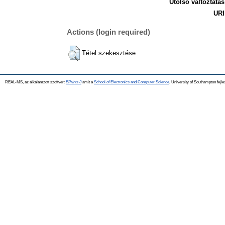
Utolsó változtatás
URI
Actions (login required)
Tétel szekesztése
REAL-MS, az alkalamzott szoftver:
EPrints 3
amit a
School of Electronics and Computer Science
, University of Southampton fejle