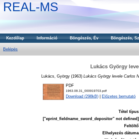
REAL-MS
Kezdőlap
Információ
Böngészés, Év
Böngészés, Sz
Belépés
Lukács György leve
Lukács, György
(1963)
Lukács György levele Carlos N
PDF
1963.08.31_000919703.pdf
Download (298kB)
|
Előzetes bemutató
Tétel típus
["eprint_fieldname_sword_depositor" not defined]
Feltöltő
Elhelyezés dátuma