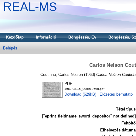
REAL-MS
Kezdőlap
Információ
Böngészés, Év
Böngészés, Sz
Belépés
Carlos Nelson Cout
Coutinho, Carlos Nelson
(1963)
Carlos Nelson Coutinh
PDF
1963.08.15_000919698.pdf
Download (629kB)
|
Előzetes bemutató
Tétel típus
["eprint_fieldname_sword_depositor" not defined]
Feltöltő
Elhelyezés dátuma