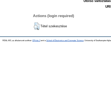
Utolsó változtatás
URI
Actions (login required)
Tétel szekesztése
REAL-MS, az alkalamzott szoftver:
EPrints 3
amit a
School of Electronics and Computer Science
, University of Southampton fejle