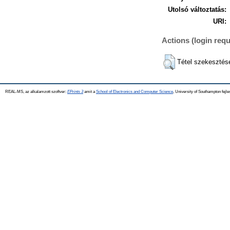
Utolsó változtatás:
URI:
Actions (login requ
Tétel szekesztés
REAL-MS, az alkalamzott szoftver:
EPrints 3
amit a
School of Electronics and Computer Science
, University of Southampton fejle