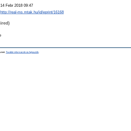
14 Febr 2018 09:47
http://real-ms.mtak.hu/id/eprint/16168
ired)
e
sztett.
További információk és fejlesztők
.