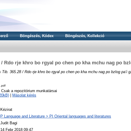
erző
Böngészés, Kódex
Böngészés, Kollekció
 / Rdo rje khro bo rgyal po chen po kha mchu nag po bz
 Tib. 365.28 / Rdo rje khro bo rgyal po chen po kha mchu nag po bzlog pa’i 
.pdf
o Csak a repozitórium munkatársai
20kB)
|
Másolat kérés
Kézirat
P Language and Literature > PI Oriental languages and literatures
Judit Bagi
14 Febr 2018 09:47