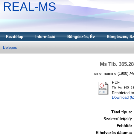
REAL-MS
Kezdőlap
Információ
Böngészés, Év
Böngészés, Sz
Belépés
Ms Tib. 365.28
sine, nomine
(1900)
Ms
PDF
Tib_Ms_365_28
Restricted t
Download (6
Tétel típus:
Szakterület(ek):
Feltöltő:
Elhelyezés dátuma: