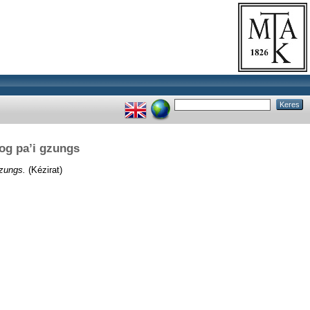
log pa’i gzungs
gzungs.
(Kézirat)