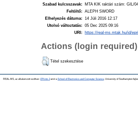
Szabad kulcsszavak:
MTA KIK raktári szám: GIL/0
Feltöltő:
ALEPH SWORD
Elhelyezés dátuma:
14 Júli 2016 12:17
Utolsó változtatás:
05 Dec 2025 09:16
URI:
https://real-ms.mtak.hu/id/epr
Actions (login required)
Tétel szekesztése
REAL-MS, az alkalamzott szoftver:
EPrints 3
amit a
School of Electronics and Computer Science
, University of Southampton fejle