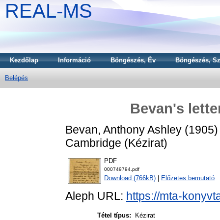
REAL-MS
Kezdőlap
Információ
Böngészés, Év
Böngészés, Sz
Belépés
Bevan's lette
Bevan, Anthony Ashley
(1905
Cambridge (Kézirat)
PDF
000749794.pdf
Download (766kB)
|
Előzetes bemutató
Aleph URL:
https://mta-konyvt
Tétel típus:
Kézirat