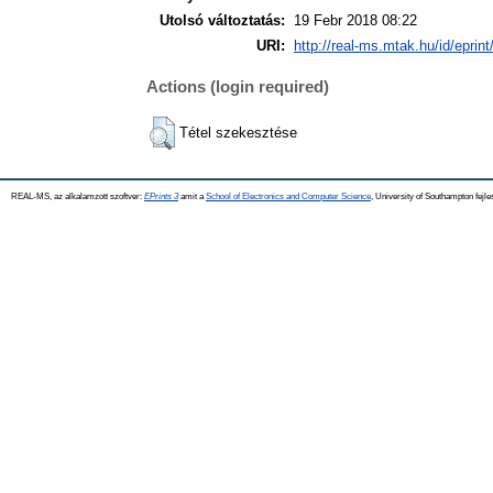
Utolsó változtatás:
19 Febr 2018 08:22
URI:
http://real-ms.mtak.hu/id/eprin
Actions (login required)
Tétel szekesztése
REAL-MS, az alkalamzott szoftver:
EPrints 3
amit a
School of Electronics and Computer Science
, University of Southampton fejle