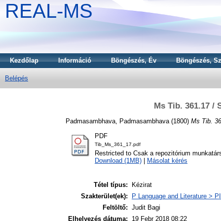
REAL-MS
Kezdőlap
Információ
Böngészés, Év
Böngészés, Sz
Belépés
Ms Tib. 361.17 /
Padmasambhava, Padmasambhava
(1800)
Ms Tib. 3
PDF
Tib_Ms_361_17.pdf
Restricted to Csak a repozitórium munkatár
Download (1MB)
|
Másolat kérés
Tétel típus:
Kézirat
Szakterület(ek):
P Language and Literature > PI 
Feltöltő:
Judit Bagi
Elhelyezés dátuma:
19 Febr 2018 08:22