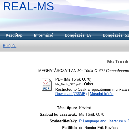
REAL-MS
Kezdőlap
Információ
Böngészés, Év
Böngészés, Sz
Belépés
Ms Török
MEGHATÁROZATLAN
Ms Török O.70 / Camasbname
PDF (Ms Török O.70)
- Other
Ms_Torok_O70.pdf
Restricted to Csak a repozitórium munkatár
Download (736MB)
|
Másolat kérés
Tétel típus:
Kézirat
Szabad kulcsszavak:
Ms Török O.70
Szakterület(ek):
P Language and Literature > P
Feltöltő:
dr. Nándor Erik Kovács