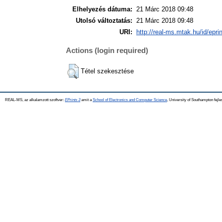
Elhelyezés dátuma:
21 Márc 2018 09:48
Utolsó változtatás:
21 Márc 2018 09:48
URI:
http://real-ms.mtak.hu/id/epri
Actions (login required)
Tétel szekesztése
REAL-MS, az alkalamzott szoftver:
EPrints 3
amit a
School of Electronics and Computer Science
, University of Southampton fejle