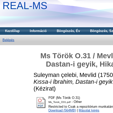
REAL-MS
Kezdőlap
Információ
Böngészés, Év
Böngészés, Sz
Belépés
Ms Török O.31 / Mevl
Dastan-i geyik, Hik
Suleyman çelebi, Mevlid
(175
Kıssa-i İbrahim, Dastan-i geyik
(Kézirat)
PDF (Ms Török O.31)
- Other
Ms_Torok_O31.pdf
Restricted to Csak a repozitórium munkatár
Download (564MB)
|
Másolat kérés