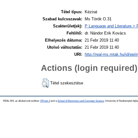
Tétel típus:
Kézirat
Szabad kulcsszavak:
Ms Török O.31
Szakterület(ek):
P Language and Literature > P
Feltöltő:
dr. Nándor Erik Kovács
Elhelyezés dátuma:
21 Febr 2019 11:40
Utolsó változtatás:
21 Febr 2019 11:40
URI:
http://real-ms.mtak.hu/id/epri
Actions (login required)
Tétel szekesztése
REAL-MS, az alkalamzott szoftver:
EPrints 3
amit a
School of Electronics and Computer Science
, University of Southampton fejle